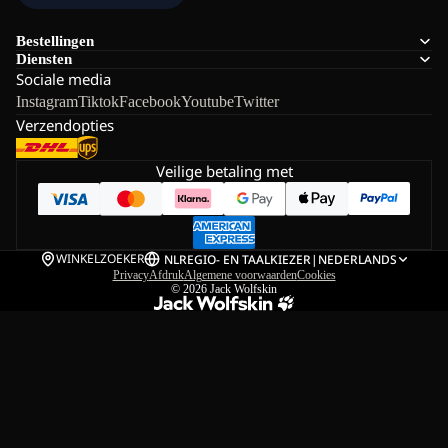
Bestellingen
Diensten
Sociale media
Instagram
Tiktok
Facebook
Youtube
Twitter
Verzendopties
Veilige betaling met
WINKELZOEKER
NL
REGIO- EN TAALKIEZER
|
NEDERLANDS
Privacy
Afdruk
Algemene voorwaarden
Cookies
© 2026
Jack Wolfskin