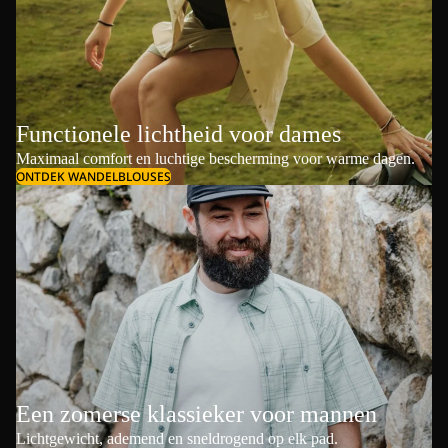
Functionele lichtheid voor dames
Maximaal comfort en luchtige bescherming voor warme dagen.
ONTDEK WANDELBLOUSES
Een zomerse klassieker voor mannen
Lichtgewicht, ademend en sneldrogend op elk pad.