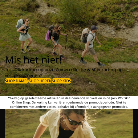
Mis het niet!
Tot 40% korting op onze Zomercollectie & 50% korting op
vorige seizoenen*
SHOP DAMES
SHOP HEREN
SHOP KIDS
*Geldig op geselecteerde artikelen in deelnemende winkels en in de Jack Wolfskin
Online Shop. De korting kan variëren gedurende de promotieperiode. Niet te
combineren met andere acties, behalve bij afzonderlijk aangegeven promoties.