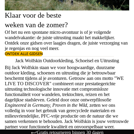
Klaar voor de beste
weken van de zomer?
Of het nu een spontane micro-avontuur is of je volgende
wandelvakantie: de juiste uitrusting maakt het makkelijker.
Ontdek onze gidsen over
laagjes dragen
, de juiste
verzorging van
je regenjas
en nog veel meer.
ONTDEK ALLE GIDSEN
Jack Wolfskin Outdoorkleding, Schoeisel en Uitrusting
Bij Jack Wolfskin staan we voor hoogwaardige, duurzame
outdoor kleding, schoenen en uitrusting die je betrouwbaar
beschermt tijdens al je avonturen. Getrouw aan ons motto "WE
LIVE TO DISCOVER" combineert onze prestatiegerichte
uitrusting technologische innovatie met compromisloze
functionaliteit voor wandelen, trektochten, reizen en het
dagelijkse stadsleven. Geleid door onze ontwerpfilosofie
Engineered in Germany, Proven in the Wild
, zetten we ons
volledig in voor het gebruik van gerecyclede materialen en
milieuvriendelijke, PFC-vrije productie om de natuur die we
samen verkennen te behouden. Jack Wolfskin is jouw vertrouwde
partner voor functionele kwaliteit en onvoorspelbaar weer.
Gratis retourneren binnen 30 dagen