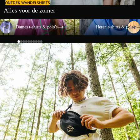
ONTDEK WANDELSHIRTS
Alles voor de zomer
Dames t-shirts & polo's
Heren t-shirts & polo's
Dames t-shirts & polo's
Heren t-shirts & polo's