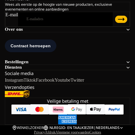
Wees als eerste op de hoogte van nieuwe producten, exclusieve
evenementen en online aanbiedingen
E-mail
Over ons
Bestellingen
Diensten
Sociale media
Instagram
Tiktok
Facebook
Youtube
Twitter
Verzendopties
Veilige betaling met
WINKELZOEKER
NL
REGIO- EN TAALKIEZER
|
NEDERLANDS
Privacy
Afdruk
Algemene voorwaarden
Cookies