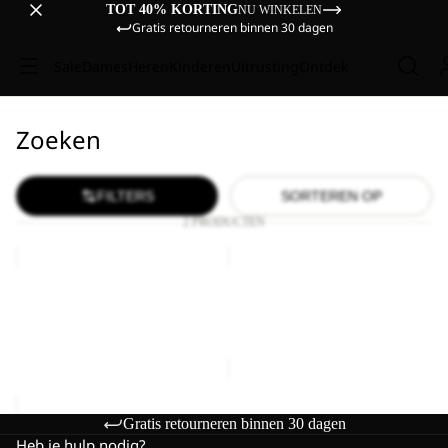
TOT 40% KORTING
NU WINKELEN
Gratis retourneren binnen 30 dagen
Sale
Dames
Heren
Kinderen
Uitrusting
Ontdek
Zoeken
FILTERS
SORTEREN OP
2 PRODUCTEN
CYROX
CYROX
SLING
SLING
Uitverkocht
CYROX SLING
CYROX SLING
€65,00
Prijs met korting
€39,00
Normale prijs
€65,00
Gratis retourneren binnen 30 dagen
Heb je hulp nodig?