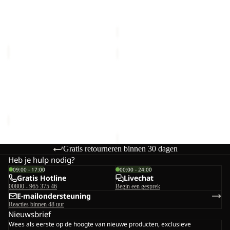
Prijs met korting
€21,00
WASHBAG
Prijs met korting
€30,00
Normale prijs
€35,00
Normale prijs
€50,00
WANDERMOOD
VELOCITY
WASHBAG
HIPBAG
Uitverkocht
Uitverkocht
WANDERMOOD
VELOCITY HIPBAG
WASHBAG
Prijs met korting
€30,00
Prijs met korting
€30,00
Normale prijs
€50,00
Normale prijs
€50,00
Gratis retourneren binnen 30 dagen
Heb je hulp nodig?
09:00 - 17:00
00:00 - 24:00
Gratis Hotline
Livechat
00800 - 965 375 46
Begin een gesprek
E-mailondersteuning
Reacties binnen 48 uur
Nieuwsbrief
Wees als eerste op de hoogte van nieuwe producten, exclusieve