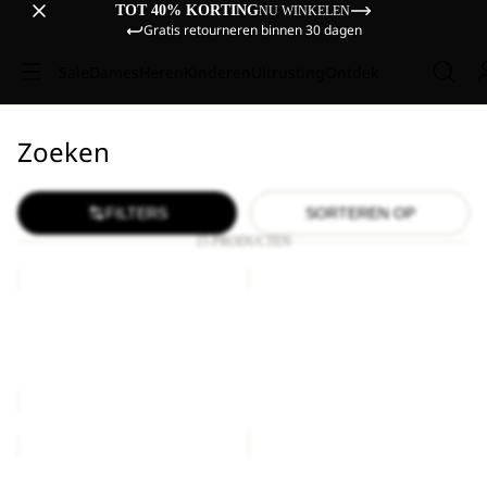
TOT 40% KORTING
NU WINKELEN
Gratis retourneren binnen 30 dagen
Sale
Dames
Heren
Kinderen
Uitrusting
Ontdek
Zoeken
FILTERS
SORTEREN OP
15 PRODUCTEN
WANDERMOOD
BERKELEY
HIPBAG
HIPBAG
Uitverkoop
WANDERMOOD HIPBAG
BERKELEY HIPBAG
Prijs met korting
€17,50
€25,00
Normale prijs
€35,00
KONYA
BERKELEY
HIPBAG
HIPBAG