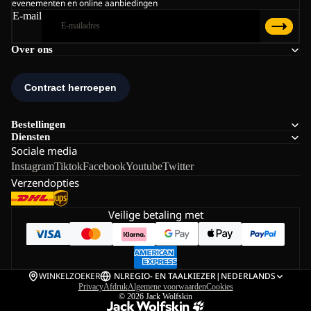
evenementen en online aanbiedingen
E-mail
Over ons
Bestellingen
Diensten
Sociale media
Instagram
Tiktok
Facebook
Youtube
Twitter
Verzendopties
Veilige betaling met
WINKELZOEKER
NL
REGIO- EN TAALKIEZER
|
NEDERLANDS
Privacy
Afdruk
Algemene voorwaarden
Cookies
© 2026
Jack Wolfskin