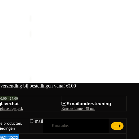
Prijs met korting
€42,00
Normale prijs
€70,00
RIDGE
SANDAL
M
RIDGE SANDAL M
male prijs
€80,00
 verzending bij bestellingen vanaf €100
00:00 - 24:00
Livechat
E-mailondersteuning
gin een gesprek
Reacties binnen 48 uur
E-mail
we producten,
iedingen