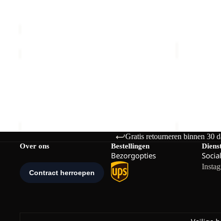
Prijs met korting
€24,00
Normale prijs
€70,00
€40,00
TAIGA
LEVENTE
SANDAL
SANDAL
W
K
TAIGA SANDAL W
LEVENTE S
€70,00
€60,00
Gratis retourneren binnen 30 
Over ons
Bestellingen
Diens
Bezorgopties
Socia
Insta