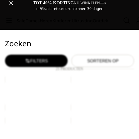
TOT 40% KORTING
NU WINKELEN
Gratis retourneren binnen 30 dagen
Sale
Dames
Heren
Kinderen
Uitrusting
Ontdek
Zoeken
FILTERS
SORTEREN OP
21 PRODUCTEN
BASEBALL
MAGNETIC
CAP
BELT
BASEBALL CAP
MAGNETIC BELT
€27,00
€28,00
MAGNETIC
CYROX
BELT
SLING
MAGNETIC BELT
CYROX SLING