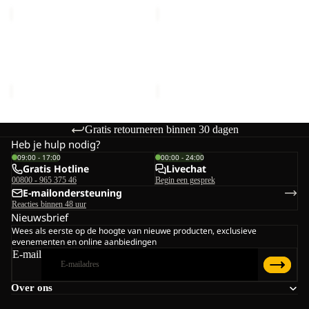
CYROX
ANIMAL
SLING
MESH
Uitverkocht
Uitverkocht
CAP
CYROX SLING
ANIMAL MESH CAP K
K
Prijs met korting
€39,00
Prijs met korting
€15,00
Normale prijs
€65,00
Normale prijs
€25,00
Gratis retourneren binnen 30 dagen
Heb je hulp nodig?
09:00 - 17:00
00:00 - 24:00
Gratis Hotline
Livechat
00800 - 965 375 46
Begin een gesprek
E-mailondersteuning
Reacties binnen 48 uur
Nieuwsbrief
Wees als eerste op de hoogte van nieuwe producten, exclusieve
evenementen en online aanbiedingen
E-mail
Over ons