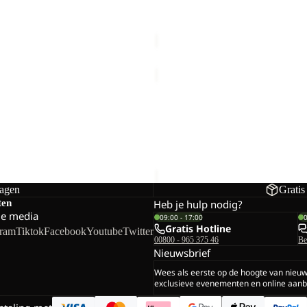
orting
€40,00
Normale prijs
Prijs met korting
€45,00
Nor
€90,00
TAUNUS
HZ
W
FZ K
TAUNUS HZ W
orting
€33,00
Normale prijs
€60,00
dagen
Gratis
ten
Heb je hulp nodig?
le media
09:00 - 17:00
Gratis Hotline
gram
Tiktok
Facebook
Youtube
Twitter
00800 - 965 375 46
Be
Nieuwsbrief
Wees als eerste op de hoogte van nieu
exclusieve evenementen en online aanb