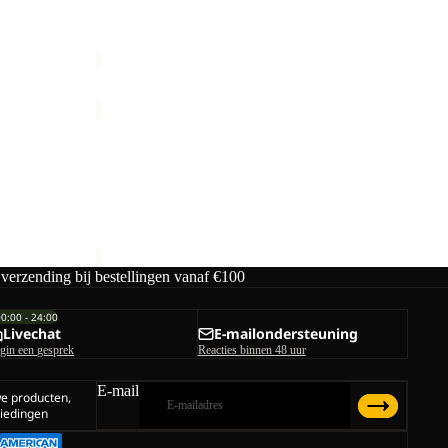
male prijs
Prijs met korting
€45,00
Normale prijs
€90,00
TAUNUS
HZ
W
TAUNUS HZ W
€60,00
 verzending bij bestellingen vanaf €100
00:00 - 24:00
Livechat
E-mailondersteuning
gin een gesprek
Reacties binnen 48 uur
E-mail
we producten,
iedingen