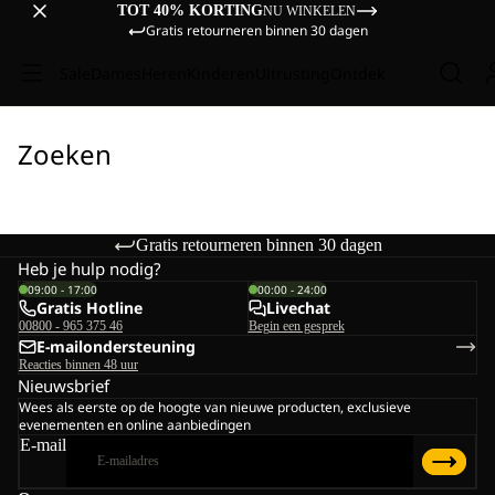
TOT 40% KORTING
NU WINKELEN
Gratis retourneren binnen 30 dagen
Sale
Dames
Heren
Kinderen
Uitrusting
Ontdek
Zoeken
Gratis retourneren binnen 30 dagen
Heb je hulp nodig?
09:00 - 17:00
00:00 - 24:00
Gratis Hotline
Livechat
00800 - 965 375 46
Begin een gesprek
E-mailondersteuning
Reacties binnen 48 uur
Nieuwsbrief
Wees als eerste op de hoogte van nieuwe producten, exclusieve
evenementen en online aanbiedingen
E-mail