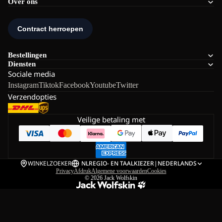
Over ons
Bestellingen
Diensten
Sociale media
Instagram
Tiktok
Facebook
Youtube
Twitter
Verzendopties
Veilige betaling met
WINKELZOEKER
NL
REGIO- EN TAALKIEZER
|
NEDERLANDS
Privacy
Afdruk
Algemene voorwaarden
Cookies
© 2026
Jack Wolfskin