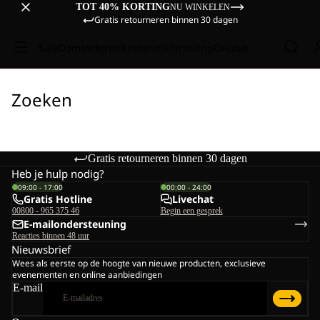
TOT 40% KORTING
NU WINKELEN
Gratis retourneren binnen 30 dagen
Sale
Dames
Heren
Kinderen
Uitrusting
Ontdek
Zoeken
Gratis retourneren binnen 30 dagen
Heb je hulp nodig?
09:00 - 17:00
00:00 - 24:00
Gratis Hotline
Livechat
00800 - 965 375 46
Begin een gesprek
E-mailondersteuning
Reacties binnen 48 uur
Nieuwsbrief
Wees als eerste op de hoogte van nieuwe producten, exclusieve
evenementen en online aanbiedingen
E-mail