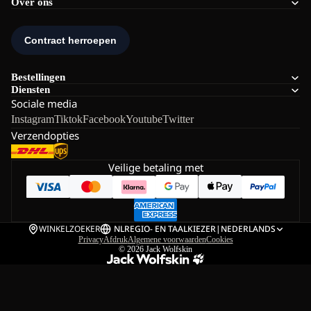
Over ons
Bestellingen
Diensten
Sociale media
Instagram
Tiktok
Facebook
Youtube
Twitter
Verzendopties
Veilige betaling met
WINKELZOEKER
NL
REGIO- EN TAALKIEZER
|
NEDERLANDS
Privacy
Afdruk
Algemene voorwaarden
Cookies
© 2026
Jack Wolfskin