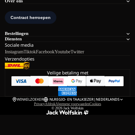
Over ons
Bestellingen
Diensten
Sociale media
Instagram
Tiktok
Facebook
Youtube
Twitter
Verzendopties
Veilige betaling met
WINKELZOEKER
NL
REGIO- EN TAALKIEZER
|
NEDERLANDS
Privacy
Afdruk
Algemene voorwaarden
Cookies
© 2026
Jack Wolfskin