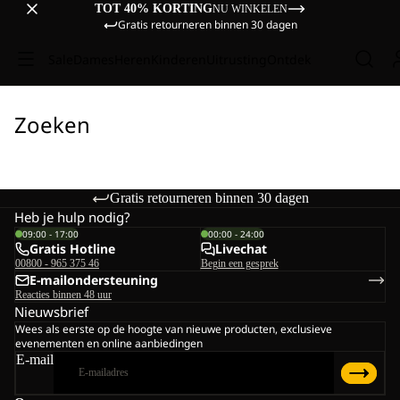
TOT 40% KORTING
NU WINKELEN
Gratis retourneren binnen 30 dagen
Sale
Dames
Heren
Kinderen
Uitrusting
Ontdek
Zoeken
Gratis retourneren binnen 30 dagen
Heb je hulp nodig?
09:00 - 17:00
00:00 - 24:00
Gratis Hotline
Livechat
00800 - 965 375 46
Begin een gesprek
E-mailondersteuning
Reacties binnen 48 uur
Nieuwsbrief
Wees als eerste op de hoogte van nieuwe producten, exclusieve
evenementen en online aanbiedingen
E-mail