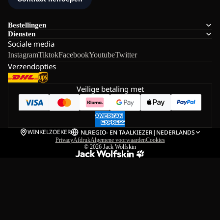
Bestellingen
Diensten
Sociale media
Instagram
Tiktok
Facebook
Youtube
Twitter
Verzendopties
Veilige betaling met
WINKELZOEKER
NL
REGIO- EN TAALKIEZER
|
NEDERLANDS
Privacy
Afdruk
Algemene voorwaarden
Cookies
© 2026
Jack Wolfskin