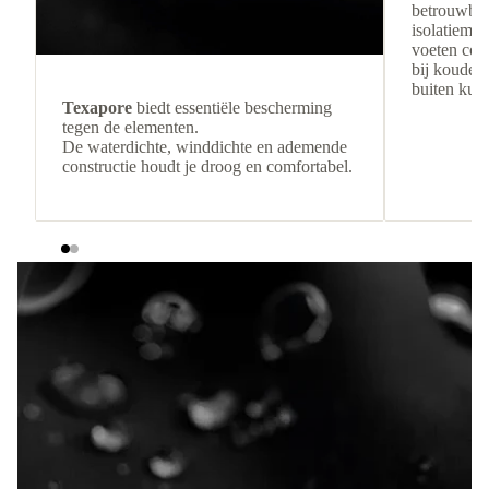
betrouwbar
isolatiemat
voeten com
bij koude 
buiten kunt
Texapore
biedt essentiële bescherming
tegen de elementen.
De waterdichte, winddichte en ademende
constructie houdt je droog en comfortabel.