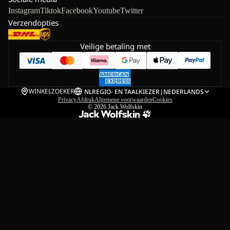
Instagram
Tiktok
Facebook
Youtube
Twitter
Verzendopties
Veilige betaling met
WINKELZOEKER
NL
REGIO- EN TAALKIEZER
|
NEDERLANDS
Privacy
Afdruk
Algemene voorwaarden
Cookies
© 2026
Jack Wolfskin