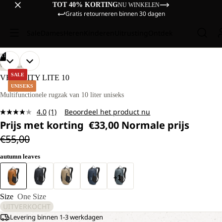
TOT 40% KORTING
NU WINKELEN
Gratis retourneren binnen 30 dagen
Sale
Dames
Heren
Kinderen
Uitrusting
Ontdek
/
11
AFBEELDING
AFBEELDING
AFBEELDING
AFBEELDING
AFBEELDING
AFBEELDING
AFBEELDING
AFBEELDING
AFBEELDING
AFBEELDING
AFBEELDING
WANDELEN
OPENEN
OPENEN
OPENEN
OPENEN
OPENEN
OPENEN
OPENEN
OPENEN
OPENEN
OPENEN
OPENEN
SALE
VELOCITY LITE 10
IN
IN
IN
IN
IN
IN
IN
IN
IN
IN
IN
UNISEKS
VOLLEDIG
VOLLEDIG
VOLLEDIG
VOLLEDIG
VOLLEDIG
VOLLEDIG
VOLLEDIG
VOLLEDIG
VOLLEDIG
VOLLEDIG
VOLLEDIG
Multifunctionele rugzak van 10 liter uniseks
SCHERM
SCHERM
SCHERM
SCHERM
SCHERM
SCHERM
SCHERM
SCHERM
SCHERM
SCHERM
SCHERM
4.0
(1)
Beoordeel het product nu
Lees
Prijs met korting
€33,00
Normale prijs
1
beoordeling.
€55,00
Dezelfde
paginalink.
autumn leaves
+1
Size
One Size
UITVERKOCHT
Levering binnen 1-3 werkdagen