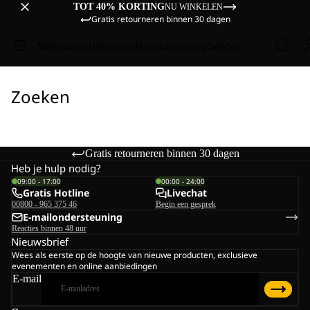
TOT 40% KORTING
NU WINKELEN
Gratis retourneren binnen 30 dagen
Sale
Dames
Heren
Kinderen
Uitrusting
Ontdek
Zoeken
Gratis retourneren binnen 30 dagen
Heb je hulp nodig?
09:00 - 17:00
00:00 - 24:00
Gratis Hotline
Livechat
00800 - 965 375 46
Begin een gesprek
E-mailondersteuning
Reacties binnen 48 uur
Nieuwsbrief
Wees als eerste op de hoogte van nieuwe producten, exclusieve
evenementen en online aanbiedingen
E-mail