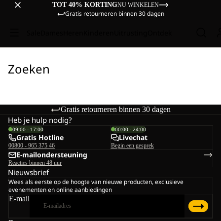
TOT 40% KORTING
NU WINKELEN
Gratis retourneren binnen 30 dagen
Sale
Dames
Heren
Kinderen
Uitrusting
Ontdek
Zoeken
Gratis retourneren binnen 30 dagen
Heb je hulp nodig?
09:00 - 17:00
00:00 - 24:00
Gratis Hotline
Livechat
00800 - 965 375 46
Begin een gesprek
E-mailondersteuning
Reacties binnen 48 uur
Nieuwsbrief
Wees als eerste op de hoogte van nieuwe producten, exclusieve
evenementen en online aanbiedingen
E-mail