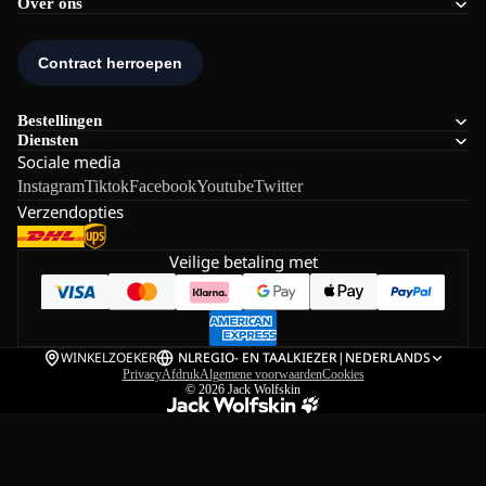
Over ons
Bestellingen
Diensten
Sociale media
Instagram
Tiktok
Facebook
Youtube
Twitter
Verzendopties
Veilige betaling met
WINKELZOEKER
NL
REGIO- EN TAALKIEZER
|
NEDERLANDS
Privacy
Afdruk
Algemene voorwaarden
Cookies
© 2026
Jack Wolfskin