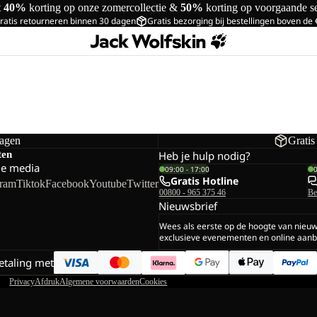
t
40%
korting op onze zomercollectie &
50%
korting op voorgaande s
ratis retourneren binnen 30 dagen
Gratis bezorging bij bestellingen boven de
dagen
Gratis
ten
Heb je hulp nodig?
le media
09:00 - 17:00
Gratis Hotline
gram
Tiktok
Facebook
Youtube
Twitter
00800 - 965 375 46
Be
Nieuwsbrief
Wees als eerste op de hoogte van nieu
exclusieve evenementen en online aanb
betaling met
Privacy
Afdruk
Algemene voorwaarden
Cookies