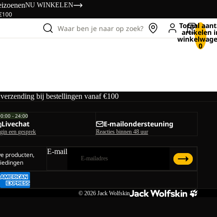
eizoenen
NU WINKELEN
 €100
Totaal aant
Waar ben je naar op zoek?
artikelen i
winkelwage
0
 verzending bij bestellingen vanaf €100
00:00 - 24:00
Livechat
E-mailondersteuning
gin een gesprek
Reacties binnen 48 uur
E-mail
we producten,
iedingen
© 2026
Jack Wolfskin