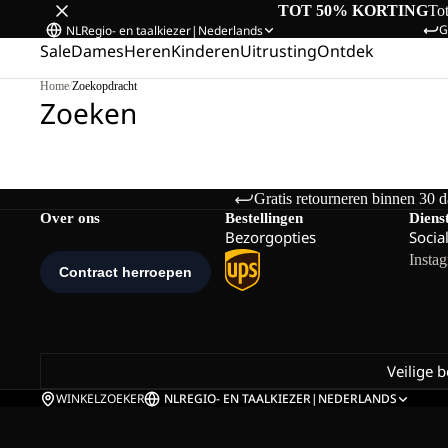
TOT 50% KORTING
To
G
NL
Regio- en taalkiezer
|
Nederlands
Sale
Dames
Heren
Kinderen
Uitrusting
Ontdek
Home
/
Zoekopdracht
Zoeken
Gratis retourneren binnen 30 
Over ons
Bestellingen
Diens
Bezorgopties
Socia
Insta
Veilige 
WINKELZOEKER
NL
REGIO- EN TAALKIEZER
|
NEDERLANDS