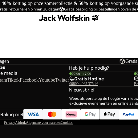
t
40%
korting op onze zomercollectie &
50%
korting op voorgaande s
ratis retourneren binnen 30 dagen
Gratis bezorging bij bestellingen boven de
dagen
Gratis
ten
Heb je hulp nodig?
le media
09:00 - 17:00
Gratis Hotline
gram
Tiktok
Facebook
Youtube
Twitter
00800 - 965 375 46
Be
Nieuwsbrief
Wees als eerste op de hoogte van nieu
exclusieve evenementen en online aanb
betaling met
Privacy
Afdruk
Algemene voorwaarden
Cookies