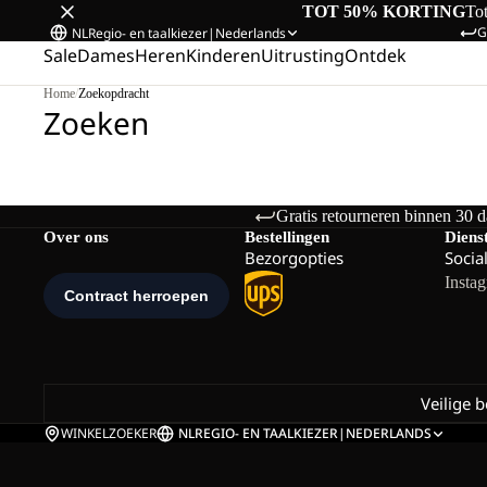
TOT 50% KORTING
To
G
NL
Regio- en taalkiezer
|
Nederlands
Sale
Dames
Heren
Kinderen
Uitrusting
Ontdek
Home
/
Zoekopdracht
Zoeken
Gratis retourneren binnen 30 
Over ons
Bestellingen
Diens
Bezorgopties
Socia
Insta
Veilige 
WINKELZOEKER
NL
REGIO- EN TAALKIEZER
|
NEDERLANDS