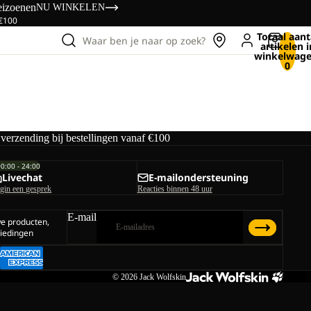
eizoenen
NU WINKELEN
 €100
Totaal aant
Waar ben je naar op zoek?
artikelen i
winkelwage
0
 verzending bij bestellingen vanaf €100
00:00 - 24:00
Livechat
E-mailondersteuning
gin een gesprek
Reacties binnen 48 uur
E-mail
we producten,
iedingen
© 2026
Jack Wolfskin