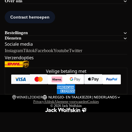
Over ons
Bestellingen
Diensten
Sociale media
Instagram
Tiktok
Facebook
Youtube
Twitter
Verzendopties
Veilige betaling met
WINKELZOEKER
NL
REGIO- EN TAALKIEZER
|
NEDERLANDS
Privacy
Afdruk
Algemene voorwaarden
Cookies
© 2026
Jack Wolfskin