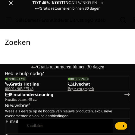
TOT 40% KORTING
NU WINKELEN
Gratis retourneren binnen 30 dagen
Sale
Dames
Heren
Kinderen
Uitrusting
Ontdek
Zoeken
Gratis retourneren binnen 30 dagen
Heb je hulp nodig?
09:00 - 17:00
00:00 - 24:00
Gratis Hotline
Livechat
00800 - 965 375 46
Begin een gesprek
E-mailondersteuning
Reacties binnen 48 uur
Nieuwsbrief
Wees als eerste op de hoogte van nieuwe producten, exclusieve
evenementen en online aanbiedingen
E-mail