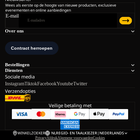
Wees als eerste op de hoogte van nieuwe producten, exclusieve
evenementen en online aanbiedingen
E-mail
Over ons
Bestellingen
Diensten
Sociale media
Instagram
Tiktok
Facebook
Youtube
Twitter
Verzendopties
Veilige betaling met
WINKELZOEKER
NL
REGIO- EN TAALKIEZER
|
NEDERLANDS
Privacy
Afdruk
Algemene voorwaarden
Cookies