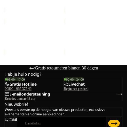
€90,00
€90,00
PICO
PICO
TRAIL
TRAIL
ZIP
ZIP
PICO TRAIL ZIP OFF PANTS
PICO TRAIL ZIP OFF PANTS
OFF
OFF
M
W
PANTS
PANTS
€110,00
€110,00
M
W
Gratis retourneren binnen 30 dagen
Heb je hulp nodig?
09:00 - 17:00
00:00 - 24:00
Gratis Hotline
Livechat
00800 - 965 375 46
Begin een gesprek
E-mailondersteuning
Reacties binnen 48 uur
Nieuwsbrief
Wees als eerste op de hoogte van nieuwe producten, exclusieve
evenementen en online aanbiedingen
E-mail