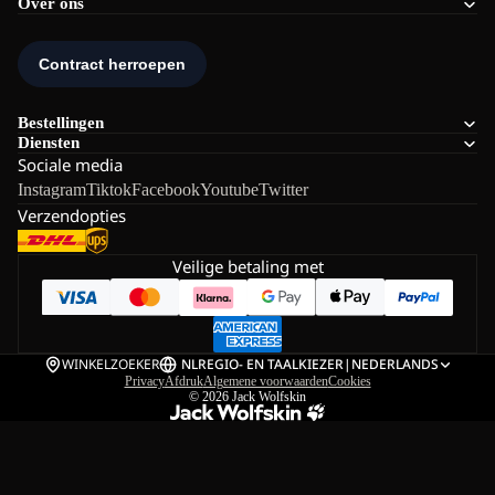
Over ons
Bestellingen
Diensten
Sociale media
Instagram
Tiktok
Facebook
Youtube
Twitter
Verzendopties
Veilige betaling met
WINKELZOEKER
NL
REGIO- EN TAALKIEZER
|
NEDERLANDS
Privacy
Afdruk
Algemene voorwaarden
Cookies
© 2026
Jack Wolfskin