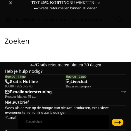
TOT 40% KORTING
NU WINKELEN
Gratis retourneren binnen 30 dagen
Sale
Dames
Heren
Kinderen
Uitrusting
Ontdek
Zoeken
Gratis retourneren binnen 30 dagen
Heb je hulp nodig?
09:00 - 17:00
00:00 - 24:00
Gratis Hotline
Livechat
00800 - 965 375 46
Begin een gesprek
E-mailondersteuning
Reacties binnen 48 uur
Nieuwsbrief
Wees als eerste op de hoogte van nieuwe producten, exclusieve
evenementen en online aanbiedingen
E-mail