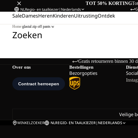
TOT 50% KORTING
To
G
NL
Regio- en taalkiezer
|
Nederlands
Sale
Dames
Heren
Kinderen
Uitrusting
Ontdek
Home
/
glastal zip off pants w
Zoeken
Gratis retourneren binnen 30 
Over ons
Bestellingen
Diens
Bezorgopties
Socia
Insta
Veilige 
WINKELZOEKER
NL
REGIO- EN TAALKIEZER
|
NEDERLANDS