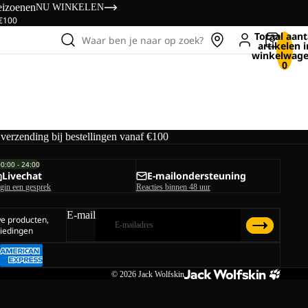
eizoenen
NU WINKELEN
 €100
Totaal aant
Waar ben je naar op zoek?
artikelen i
winkelwage
0
 verzending bij bestellingen vanaf €100
00:00 - 24:00
Livechat
E-mailondersteuning
gin een gesprek
Reacties binnen 48 uur
E-mail
we producten,
iedingen
© 2026
Jack Wolfskin