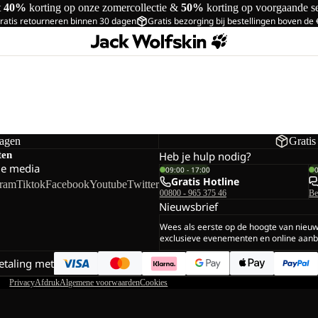
t
40%
korting op onze zomercollectie &
50%
korting op voorgaande s
ratis retourneren binnen 30 dagen
Gratis bezorging bij bestellingen boven de
dagen
Gratis
ten
Heb je hulp nodig?
le media
09:00 - 17:00
Gratis Hotline
gram
Tiktok
Facebook
Youtube
Twitter
00800 - 965 375 46
Be
Nieuwsbrief
Wees als eerste op de hoogte van nieu
exclusieve evenementen en online aanb
betaling met
Privacy
Afdruk
Algemene voorwaarden
Cookies