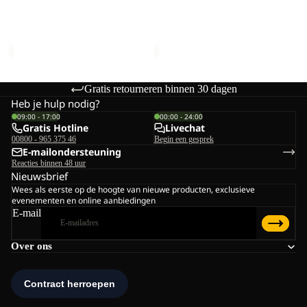
BRAND CAP
BRAND CAP
Prijs met korting
€19,50
Prijs met korting
€19,50
Normale prijs
€33,00
Normale prijs
€33,00
Gratis retourneren binnen 30 dagen
Heb je hulp nodig?
09:00 - 17:00
00:00 - 24:00
Gratis Hotline
Livechat
00800 - 965 375 46
Begin een gesprek
E-mailondersteuning
Reacties binnen 48 uur
Nieuwsbrief
Wees als eerste op de hoogte van nieuwe producten, exclusieve
evenementen en online aanbiedingen
E-mail
Over ons