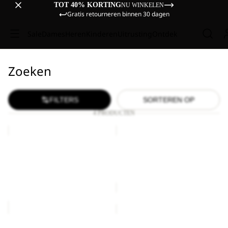
TOT 40% KORTING
NU WINKELEN
Gratis retourneren binnen 30 dagen
Sale
Dames
Heren
Kinderen
Uitrusting
Ontdek
Zoeken
FILTERS
SORTEREN OP
4 PRODUCTEN
BASE
BRAND
CAMP
CAP
DOME
Uitverkocht
BASE CAMP DOME
BRAND CAP
€5.000,00
Prijs met korting
€19,50
Normale prijs
€33,00
BRAND
BRAND
CAP
CAP
Uitverkocht
Uitverkocht