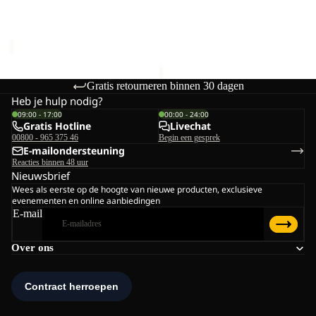
APPAREL PROOFER WASH
APPAREL PROOFER
IN
IN
€25,00
€20,00
Gratis retourneren binnen 30 dagen
Heb je hulp nodig?
09:00 - 17:00
00:00 - 24:00
Gratis Hotline
Livechat
00800 - 965 375 46
Begin een gesprek
E-mailondersteuning
Reacties binnen 48 uur
Nieuwsbrief
Wees als eerste op de hoogte van nieuwe producten, exclusieve
evenementen en online aanbiedingen
E-mail
Over ons