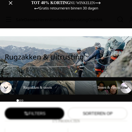
TOT 40% KORTING
NU WINKELEN
Gratis retourneren binnen 30 dagen
Sale
Dames
Heren
Kinderen
Uitrusting
Ontdek
Rugzakken & Uitrusting
Rugzakken & tassen
Tenten & slaapzakken
Rugzakken & tassen
Tenten & slaapzakken
FILTERS
SORTEREN OP
171 PRODUCTEN
YUMA
LYALL