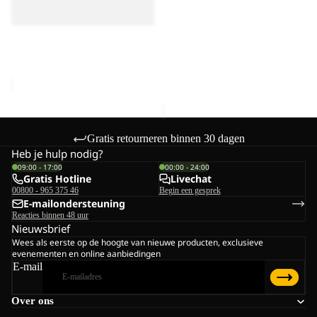
REBEL PACK 25
25
Uitverkoop
KONYA WASHBAG
Uitverkoop
Prijs met korting
€30,00
REBEL PACK 25
Normale prijs
€50,00
Prijs met korting
€27,50
Normale prijs
€55,00
Gratis retourneren binnen 30 dagen
Heb je hulp nodig?
09:00 - 17:00
00:00 - 24:00
Gratis Hotline
Livechat
00800 - 965 375 46
Begin een gesprek
E-mailondersteuning
Reacties binnen 48 uur
Nieuwsbrief
Wees als eerste op de hoogte van nieuwe producten, exclusieve
evenementen en online aanbiedingen
E-mail
Over ons