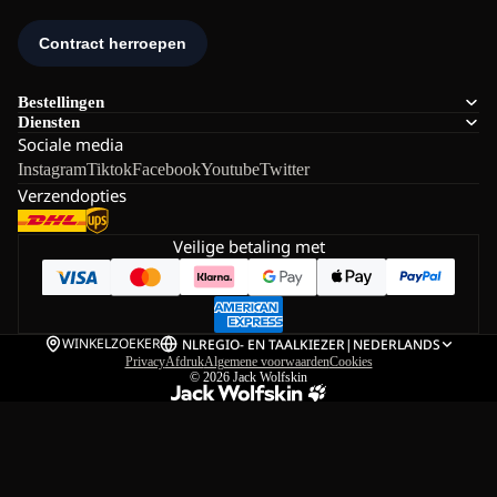
Bestellingen
Diensten
Sociale media
Instagram
Tiktok
Facebook
Youtube
Twitter
Verzendopties
Veilige betaling met
WINKELZOEKER
NL
REGIO- EN TAALKIEZER
|
NEDERLANDS
Privacy
Afdruk
Algemene voorwaarden
Cookies
© 2026
Jack Wolfskin