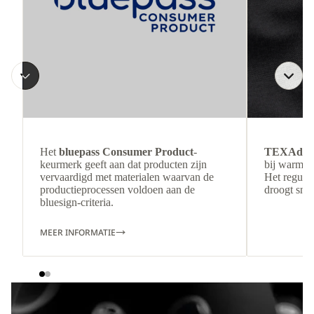
Het
bluepass Consumer Product
-
TEXAdri
keurmerk geeft aan dat producten zijn
bij warmer
vervaardigd met materialen waarvan de
Het regulee
productieprocessen voldoen aan de
droogt snel
bluesign-criteria.
MEER INFORMATIE