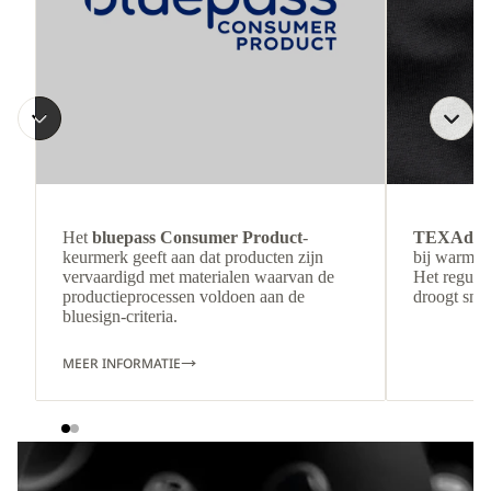
Het
bluepass Consumer Product
-
TEXAdri
keurmerk geeft aan dat producten zijn
bij warmer
vervaardigd met materialen waarvan de
Het regulee
productieprocessen voldoen aan de
droogt snel
bluesign-criteria.
MEER INFORMATIE