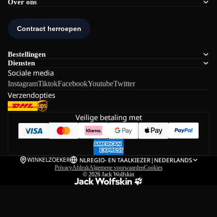
Over ons
Bestellingen
Diensten
Sociale media
Instagram
Tiktok
Facebook
Youtube
Twitter
Verzendopties
Veilige betaling met
WINKELZOEKER
NL
REGIO- EN TAALKIEZER
|
NEDERLANDS
Privacy
Afdruk
Algemene voorwaarden
Cookies
© 2026
Jack Wolfskin