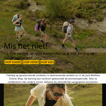
Mis het niet!
Tot 40% korting op onze Zomercollectie & 50% korting op
vorige seizoenen*
SHOP DAMES
SHOP HEREN
SHOP KIDS
*Geldig op geselecteerde artikelen in deelnemende winkels en in de Jack Wolfskin
Online Shop. De korting kan variëren gedurende de promotieperiode. Niet te
combineren met andere acties, behalve bij afzonderlijk aangegeven promoties.