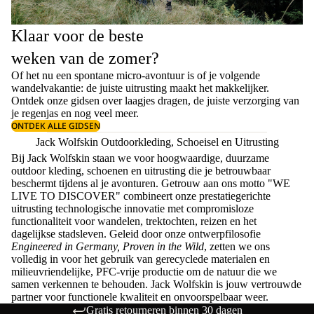
Klaar voor de beste
weken van de zomer?
Of het nu een spontane micro-avontuur is of je volgende
wandelvakantie: de juiste uitrusting maakt het makkelijker.
Ontdek onze gidsen over
laagjes dragen
, de juiste
verzorging van
je regenjas
en nog veel meer.
ONTDEK ALLE GIDSEN
Jack Wolfskin Outdoorkleding, Schoeisel en Uitrusting
Bij Jack Wolfskin staan we voor hoogwaardige, duurzame
outdoor kleding, schoenen en uitrusting die je betrouwbaar
beschermt tijdens al je avonturen. Getrouw aan ons motto "WE
LIVE TO DISCOVER" combineert onze prestatiegerichte
uitrusting technologische innovatie met compromisloze
functionaliteit voor wandelen, trektochten, reizen en het
dagelijkse stadsleven. Geleid door onze ontwerpfilosofie
Engineered in Germany, Proven in the Wild
, zetten we ons
volledig in voor het gebruik van gerecyclede materialen en
milieuvriendelijke, PFC-vrije productie om de natuur die we
samen verkennen te behouden. Jack Wolfskin is jouw vertrouwde
partner voor functionele kwaliteit en onvoorspelbaar weer.
Gratis retourneren binnen 30 dagen