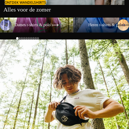
ONTDEK WANDELSHIRTS
Alles voor de zomer
Dames t-shirts & polo's
Heren t-shirts & polo's
Dames t-shirts & polo's
Heren t-shirts & polo's