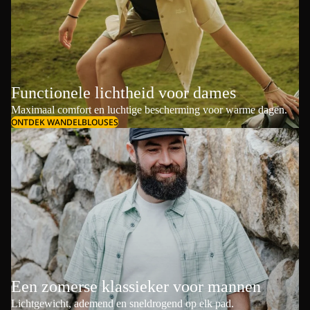
Functionele lichtheid voor dames
Maximaal comfort en luchtige bescherming voor warme dagen.
ONTDEK WANDELBLOUSES
Een zomerse klassieker voor mannen
Lichtgewicht, ademend en sneldrogend op elk pad.