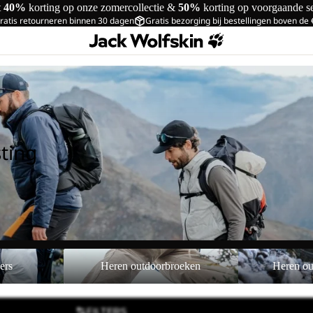
t
40%
korting op onze zomercollectie &
50%
korting op voorgaande s
ratis retourneren binnen 30 dagen
Gratis bezorging bij bestellingen boven de
ting
Heren outdoorbroeken
Heren outdoors
ers
Heren outdoorbroeken
Heren ou
FILTERS