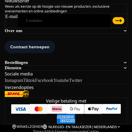
Nieuwsbrief
Wees als eerste op de hoogte van nieuwe producten, exclusieve
evenementen en online aanbiedingen
E-mail
Over ons
Bestellingen
Diensten
Sociale media
Instagram
Tiktok
Facebook
Youtube
Twitter
Verzendopties
Veilige betaling met
WINKELZOEKER
NL
REGIO- EN TAALKIEZER
|
NEDERLANDS
Privacy
Afdruk
Algemene voorwaarden
Cookies