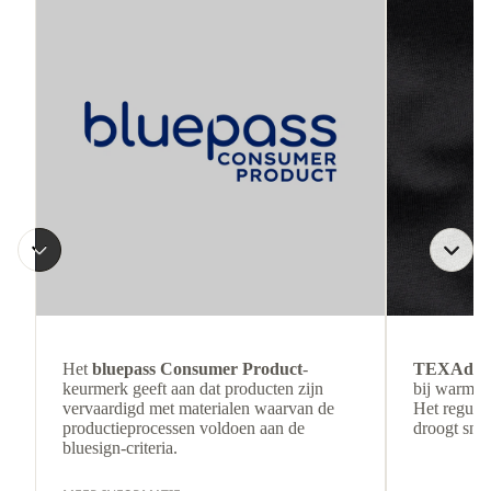
Het
bluepass Consumer Product
-
TEXAdri
keurmerk geeft aan dat producten zijn
bij warmer
vervaardigd met materialen waarvan de
Het regulee
productieprocessen voldoen aan de
droogt snel
bluesign-criteria.